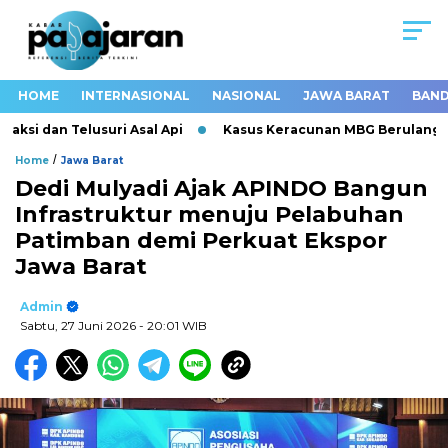
HOME
INTERNASIONAL
NASIONAL
JAWA BARAT
BAND
i dan Telusuri Asal Api
Kasus Keracunan MBG Berulang, BGN 
/
Home
Jawa Barat
Dedi Mulyadi Ajak APINDO Bangun
Infrastruktur menuju Pelabuhan
Patimban demi Perkuat Ekspor
Jawa Barat
Admin
Sabtu, 27 Juni 2026
- 20:01 WIB