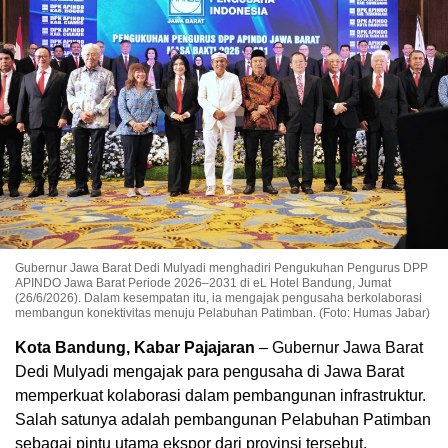
Gubernur Jawa Barat Dedi Mulyadi menghadiri Pengukuhan Pengurus DPP
APINDO Jawa Barat Periode 2026–2031 di eL Hotel Bandung, Jumat
(26/6/2026). Dalam kesempatan itu, ia mengajak pengusaha berkolaborasi
membangun konektivitas menuju Pelabuhan Patimban. (Foto: Humas Jabar)
Kota Bandung, Kabar Pajajaran
– Gubernur Jawa Barat
Dedi Mulyadi mengajak para pengusaha di Jawa Barat
memperkuat kolaborasi dalam pembangunan infrastruktur.
Salah satunya adalah pembangunan Pelabuhan Patimban
sebagai pintu utama ekspor dari provinsi tersebut.