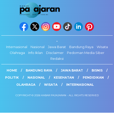
-
Internasional
Nasional
Jawa Barat
Bandung Raya
Wisata
Olahraga
Info Iklan
Disclaimer
Pedoman Media Siber
Redaksi
HOME
BANDUNG RAYA
JAWA BARAT
BISNIS
POLITIK
NASIONAL
KESEHATAN
PENDIDIKAN
OLAHRAGA
WISATA
INTERNASIONAL
COPYRIGHT © 2026 KABAR PAJAJARAN - ALL RIGHTS RESERVED