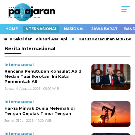
HOME
INTERNASIONAL
NASIONAL
JAWA BARAT
BAND
10 Saksi dan Telusuri Asal Api
Kasus Keracunan MBG Berulan
Berita
Internasional
Internasional
Rencana Penutupan Konsulat AS di
Medan Tuai Sorotan, Ini Kata
Pemerintah AS
Selasa, 4 Agustus 2026 - 09:00 WIB
Internasional
Harga Minyak Dunia Melemah di
Tengah Gejolak Timur Tengah
Jumat, 31 Juli 2026 - 10:00 WIB
Internasional