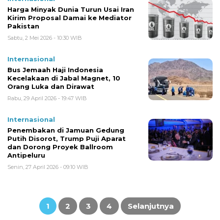
Harga Minyak Dunia Turun Usai Iran
Kirim Proposal Damai ke Mediator
Pakistan
Sabtu, 2 Mei 2026 - 10:30 WIB
Internasional
Bus Jemaah Haji Indonesia
Kecelakaan di Jabal Magnet, 10
Orang Luka dan Dirawat
Rabu, 29 April 2026 - 19:47 WIB
Internasional
Penembakan di Jamuan Gedung
Putih Disorot, Trump Puji Aparat
dan Dorong Proyek Ballroom
Antipeluru
Senin, 27 April 2026 - 09:10 WIB
Paginasi
pos
1
2
3
4
Selanjutnya