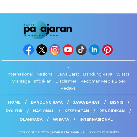
-
Internasional
Nasional
Jawa Barat
Bandung Raya
Wisata
Olahraga
Info Iklan
Disclaimer
Pedoman Media Siber
Redaksi
HOME
BANDUNG RAYA
JAWA BARAT
BISNIS
POLITIK
NASIONAL
KESEHATAN
PENDIDIKAN
OLAHRAGA
WISATA
INTERNASIONAL
COPYRIGHT © 2026 KABAR PAJAJARAN - ALL RIGHTS RESERVED