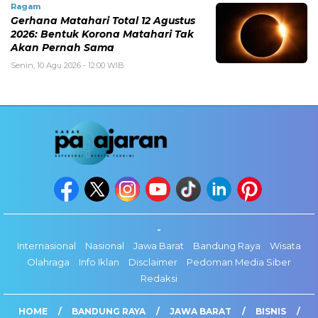
Ragam
Gerhana Matahari Total 12 Agustus
2026: Bentuk Korona Matahari Tak
Akan Pernah Sama
Senin, 10 Agu 2026 - 12:00 WIB
-
Internasional
Nasional
Jawa Barat
Bandung Raya
Wisata
Olahraga
Info Iklan
Disclaimer
Pedoman Media Siber
Redaksi
HOME
BANDUNG RAYA
JAWA BARAT
BISNIS