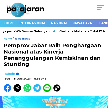
HOME
INTERNASIONAL
NASIONAL
JAWA BARAT
BAND
arga per kWh Semua Golongan
Gerhana Matahari Total 12 Agust
/
Home
Jawa Barat
Pemprov Jabar Raih Penghargaan
Nasional atas Kinerja
Penanggulangan Kemiskinan dan
Stunting
Admin
Senin, 8 Juni 2026
- 18:56 WIB