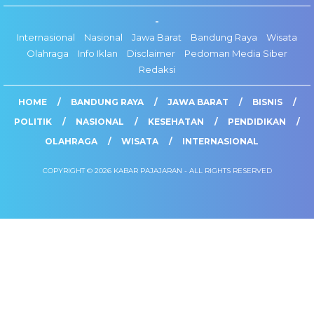
-
Internasional
Nasional
Jawa Barat
Bandung Raya
Wisata
Olahraga
Info Iklan
Disclaimer
Pedoman Media Siber
Redaksi
HOME
BANDUNG RAYA
JAWA BARAT
BISNIS
POLITIK
NASIONAL
KESEHATAN
PENDIDIKAN
OLAHRAGA
WISATA
INTERNASIONAL
COPYRIGHT © 2026 KABAR PAJAJARAN - ALL RIGHTS RESERVED