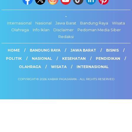
-
Internasional
Nasional
Jawa Barat
Bandung Raya
Wisata
Olahraga
Info Iklan
Disclaimer
Pedoman Media Siber
Redaksi
HOME
BANDUNG RAYA
JAWA BARAT
BISNIS
POLITIK
NASIONAL
KESEHATAN
PENDIDIKAN
OLAHRAGA
WISATA
INTERNASIONAL
COPYRIGHT © 2026 KABAR PAJAJARAN - ALL RIGHTS RESERVED