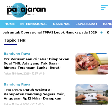
HOME
INTERNASIONAL
NASIONAL
JAWA BARAT
BAND
mpah untuk Operasional TPPAS Legok Nangka pada 2029
Kec
Topik
THR
Bandung Raya
157 Perusahaan di Jabar Dilaporkan
Soal THR, Ada yang Tak Bayar
hingga Terancam Sanksi Berat!
Rabu, 18 Maret 2026 - 12:57 WIB
Bandung Raya
THR PPPK Paruh Waktu di
Kabupaten Bandung Segera Cair,
Anggaran Rp12 Miliar Disiapkan
Rabu, 11 Maret 2026 - 10:13 WIB