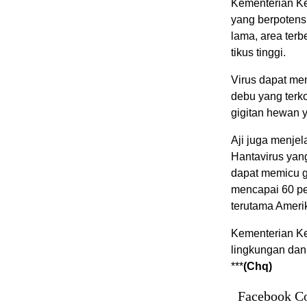
Kementerian K
yang berpotens
lama, area terb
tikus tinggi.
Virus dapat men
debu yang terko
gigitan hewan y
Aji juga menjel
Hantavirus yan
dapat memicu g
mencapai 60 pe
terutama Ameri
Kementerian K
lingkungan dan
***
(Chq)
Facebook C