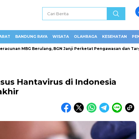
ARAT
BANDUNG RAYA
WISATA
OLAHRAGA
KESEHATAN
PE
an MBG Berulang, BGN Janji Perketat Pengawasan dan Targetkan 
us Hantavirus di Indonesia
akhir