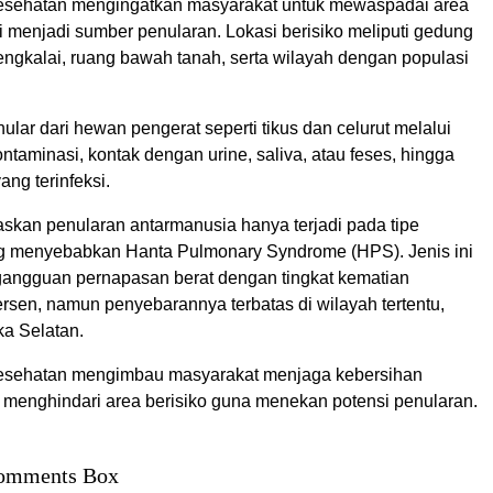
esehatan mengingatkan masyarakat untuk mewaspadai area
i menjadi sumber penularan. Lokasi berisiko meliputi gedung
engkalai, ruang bawah tanah, serta wilayah dengan populasi
ular dari hewan pengerat seperti tikus dan celurut melalui
ntaminasi, kontak dengan urine, saliva, atau feses, hingga
ang terinfeksi.
askan penularan antarmanusia hanya terjadi pada tipe
g menyebabkan Hanta Pulmonary Syndrome (HPS). Jenis ini
angguan pernapasan berat dengan tingkat kematian
rsen, namun penyebarannya terbatas di wilayah tertentu,
ka Selatan.
esehatan mengimbau masyarakat menjaga kebersihan
 menghindari area berisiko guna menekan potensi penularan.
omments Box