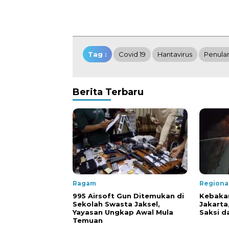
Tag :
Covid 19
Hantavirus
Penular
Berita Terbaru
Ragam
Regiona
995 Airsoft Gun Ditemukan di
Kebaka
Sekolah Swasta Jaksel,
Jakarta,
Yayasan Ungkap Awal Mula
Saksi d
Temuan