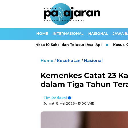
HOME
INTERNASIONAL
NASIONAL
JAWA B
Polisi Periksa 10 Saksi dan Telusuri Asal Api
Kasus Keracun
Home
Kesehatan
Nasional
/
/
Kemenkes Catat 23 Kas
dalam Tiga Tahun Ter
Tim Redaksi
Jumat, 8 Mei 2026
- 15:00 WIB