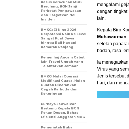
Kasus Keracunan MBG
mengalami gej
Berulang, BGN Janji
Perketat Pengawasan
dengan tingkat 
dan Targetkan Nol
lain.
Insiden
Kepala Biro Ko
BMKG: El Nino 2026
Berpotensi Naik ke Level
Muhawarman
,
Sangat Kuat, Jawa
hingga Bali Hadapi
setelah papara
Kemarau Panjang
badan, rasa lem
Kemenhaj Ancam Cabut
Izin Travel Umrah yang
Ia menegaskan 
Telantarkan Jemaah
Virus yang sem
Jenis tersebut
BMKG Mulai Operasi
Modifikasi Cuaca, Hujan
hari, dan mencat
Buatan Dikerahkan
Cegah Karhutla dan
Kekeringan
Purbaya Jadwalkan
Bertemu Kepala BGN
Pekan Depan, Bahas
Efisiensi Anggaran MBG
Pemerintah Buka