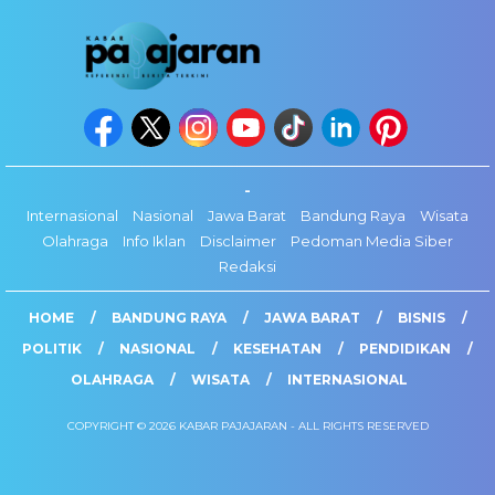
-
Internasional
Nasional
Jawa Barat
Bandung Raya
Wisata
Olahraga
Info Iklan
Disclaimer
Pedoman Media Siber
Redaksi
HOME
BANDUNG RAYA
JAWA BARAT
BISNIS
POLITIK
NASIONAL
KESEHATAN
PENDIDIKAN
OLAHRAGA
WISATA
INTERNASIONAL
COPYRIGHT © 2026 KABAR PAJAJARAN - ALL RIGHTS RESERVED