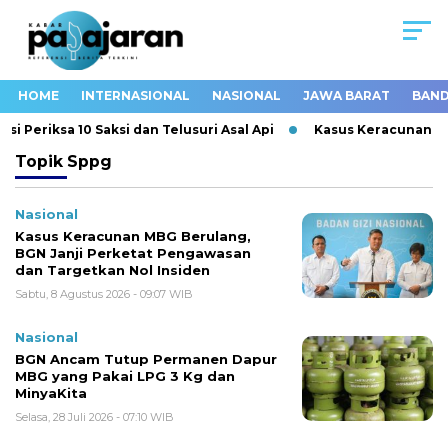
HOME
INTERNASIONAL
NASIONAL
JAWA BARAT
BAND
 Periksa 10 Saksi dan Telusuri Asal Api
Kasus Keracunan MBG
Topik
Sppg
Nasional
Kasus Keracunan MBG Berulang,
BGN Janji Perketat Pengawasan
dan Targetkan Nol Insiden
Sabtu, 8 Agustus 2026 - 09:07 WIB
Nasional
BGN Ancam Tutup Permanen Dapur
MBG yang Pakai LPG 3 Kg dan
MinyaKita
Selasa, 28 Juli 2026 - 07:10 WIB