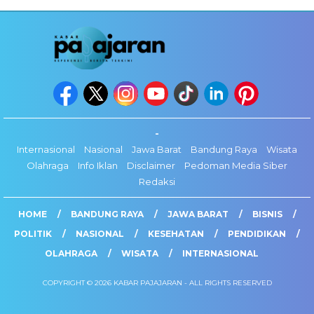
-
Internasional
Nasional
Jawa Barat
Bandung Raya
Wisata
Olahraga
Info Iklan
Disclaimer
Pedoman Media Siber
Redaksi
HOME
BANDUNG RAYA
JAWA BARAT
BISNIS
POLITIK
NASIONAL
KESEHATAN
PENDIDIKAN
OLAHRAGA
WISATA
INTERNASIONAL
COPYRIGHT © 2026 KABAR PAJAJARAN - ALL RIGHTS RESERVED