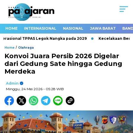
HOME
INTERNASIONAL
NASIONAL
JAWA BARAT
BAND
asional TPPAS Legok Nangka pada 2029
Kecelakaan Beruntun
/
Home
Olahraga
Konvoi Juara Persib 2026 Digelar
dari Gedung Sate hingga Gedung
Merdeka
Admin
Minggu, 24 Mei 2026
- 05:28 WIB