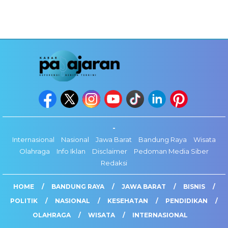
-
Internasional
Nasional
Jawa Barat
Bandung Raya
Wisata
Olahraga
Info Iklan
Disclaimer
Pedoman Media Siber
Redaksi
HOME
BANDUNG RAYA
JAWA BARAT
BISNIS
POLITIK
NASIONAL
KESEHATAN
PENDIDIKAN
OLAHRAGA
WISATA
INTERNASIONAL