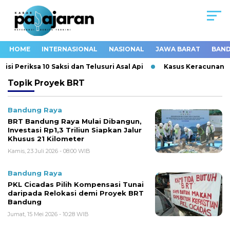
HOME
INTERNASIONAL
NASIONAL
JAWA BARAT
BAND
i Periksa 10 Saksi dan Telusuri Asal Api
Kasus Keracunan MB
Topik
Proyek BRT
Bandung Raya
BRT Bandung Raya Mulai Dibangun,
Investasi Rp1,3 Triliun Siapkan Jalur
Khusus 21 Kilometer
Kamis, 23 Juli 2026 - 08:00 WIB
Bandung Raya
PKL Cicadas Pilih Kompensasi Tunai
daripada Relokasi demi Proyek BRT
Bandung
Jumat, 15 Mei 2026 - 10:28 WIB