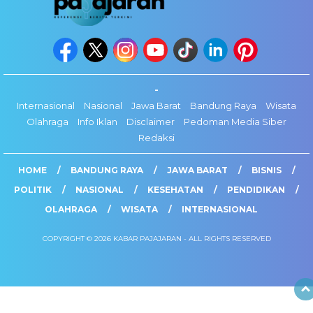
-
Internasional
Nasional
Jawa Barat
Bandung Raya
Wisata
Olahraga
Info Iklan
Disclaimer
Pedoman Media Siber
Redaksi
HOME
BANDUNG RAYA
JAWA BARAT
BISNIS
POLITIK
NASIONAL
KESEHATAN
PENDIDIKAN
OLAHRAGA
WISATA
INTERNASIONAL
COPYRIGHT © 2026 KABAR PAJAJARAN - ALL RIGHTS RESERVED