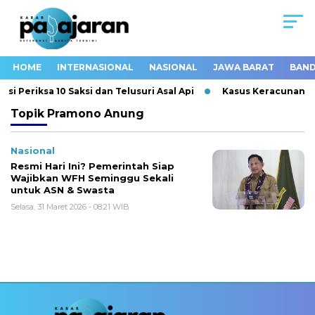
HOME
INTERNASIONAL
NASIONAL
JAWA BARAT
BAND
i Periksa 10 Saksi dan Telusuri Asal Api
Kasus Keracunan MB
Topik
Pramono Anung
Nasional
Resmi Hari Ini? Pemerintah Siap
Wajibkan WFH Seminggu Sekali
untuk ASN & Swasta
Selasa, 31 Maret 2026 - 08:21 WIB