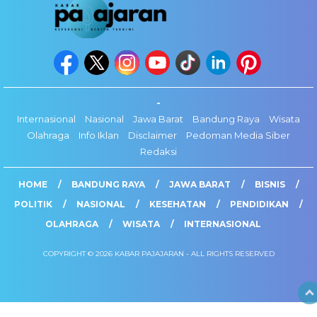
-
Internasional
Nasional
Jawa Barat
Bandung Raya
Wisata
Olahraga
Info Iklan
Disclaimer
Pedoman Media Siber
Redaksi
HOME
BANDUNG RAYA
JAWA BARAT
BISNIS
POLITIK
NASIONAL
KESEHATAN
PENDIDIKAN
OLAHRAGA
WISATA
INTERNASIONAL
COPYRIGHT © 2026 KABAR PAJAJARAN - ALL RIGHTS RESERVED