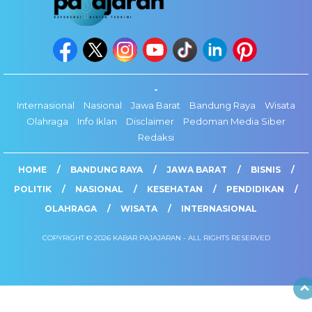
-
Internasional
Nasional
Jawa Barat
Bandung Raya
Wisata
Olahraga
Info Iklan
Disclaimer
Pedoman Media Siber
Redaksi
HOME
BANDUNG RAYA
JAWA BARAT
BISNIS
POLITIK
NASIONAL
KESEHATAN
PENDIDIKAN
OLAHRAGA
WISATA
INTERNASIONAL
COPYRIGHT © 2026 KABAR PAJAJARAN - ALL RIGHTS RESERVED