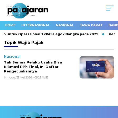
HOME
INTERNASIONAL
NASIONAL
JAWA BARAT
BAND
ah untuk Operasional TPPAS Legok Nangka pada 2029
Kecel
Topik
Wajib Pajak
Nasional
Tak Semua Pelaku Usaha Bisa
Nikmati PPh Final, Ini Daftar
Pengecualiannya
Minggu, 31 Mei 2026 - 08:29 WIB