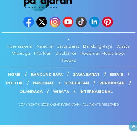
-
Internasional
Nasional
Jawa Barat
Bandung Raya
Wisata
Olahraga
Info Iklan
Disclaimer
Pedoman Media Siber
Redaksi
HOME
BANDUNG RAYA
JAWA BARAT
BISNIS
POLITIK
NASIONAL
KESEHATAN
PENDIDIKAN
OLAHRAGA
WISATA
INTERNASIONAL
COPYRIGHT © 2026 KABAR PAJAJARAN - ALL RIGHTS RESERVED