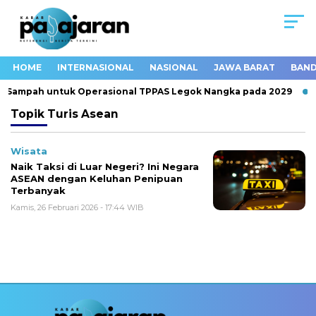
HOME
INTERNASIONAL
NASIONAL
JAWA BARAT
BAND
k Sampah untuk Operasional TPPAS Legok Nangka pada 2029
Topik
Turis Asean
Wisata
Naik Taksi di Luar Negeri? Ini Negara
ASEAN dengan Keluhan Penipuan
Terbanyak
Kamis, 26 Februari 2026 - 17:44 WIB