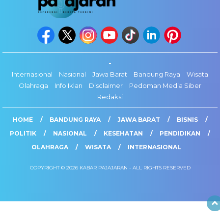
-
Internasional
Nasional
Jawa Barat
Bandung Raya
Wisata
Olahraga
Info Iklan
Disclaimer
Pedoman Media Siber
Redaksi
HOME
BANDUNG RAYA
JAWA BARAT
BISNIS
POLITIK
NASIONAL
KESEHATAN
PENDIDIKAN
OLAHRAGA
WISATA
INTERNASIONAL
COPYRIGHT © 2026 KABAR PAJAJARAN - ALL RIGHTS RESERVED