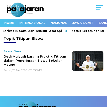
HOME
INTERNASIONAL
NASIONAL
JAWA BARAT
BAND
eriksa 10 Saksi dan Telusuri Asal Api
Kasus Keracunan MBG 
Topik
Titipan Siswa
Jawa Barat
Dedi Mulyadi Larang Praktik Titipan
dalam Penerimaan Siswa Sekolah
Maung
Senin, 25 Mei 2026 - 20:03 WIB