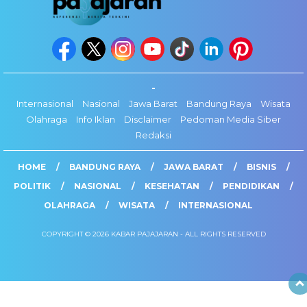
-
Internasional
Nasional
Jawa Barat
Bandung Raya
Wisata
Olahraga
Info Iklan
Disclaimer
Pedoman Media Siber
Redaksi
HOME
BANDUNG RAYA
JAWA BARAT
BISNIS
POLITIK
NASIONAL
KESEHATAN
PENDIDIKAN
OLAHRAGA
WISATA
INTERNASIONAL
COPYRIGHT © 2026 KABAR PAJAJARAN - ALL RIGHTS RESERVED