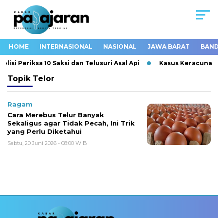
HOME
INTERNASIONAL
NASIONAL
JAWA BARAT
BAND
si Periksa 10 Saksi dan Telusuri Asal Api
Kasus Keracunan M
Topik
Telor
Ragam
Cara Merebus Telur Banyak
Sekaligus agar Tidak Pecah, Ini Trik
yang Perlu Diketahui
Sabtu, 20 Juni 2026 - 08:00 WIB