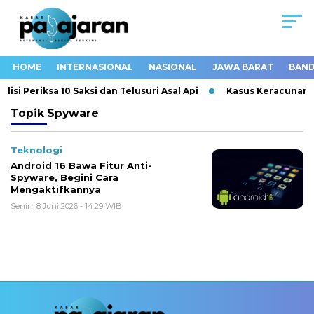
HOME
INTERNASIONAL
NASIONAL
JAWA BARAT
BAND
si Periksa 10 Saksi dan Telusuri Asal Api
Kasus Keracunan M
Topik
Spyware
Teknologi
Android 16 Bawa Fitur Anti-
Spyware, Begini Cara
Mengaktifkannya
Senin, 8 Juni 2026 - 14:29 WIB