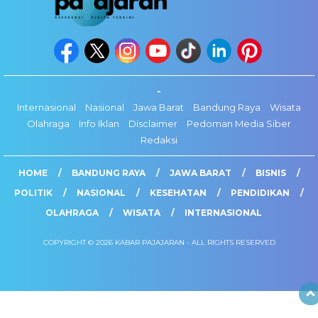
-
Internasional
Nasional
Jawa Barat
Bandung Raya
Wisata
Olahraga
Info Iklan
Disclaimer
Pedoman Media Siber
Redaksi
HOME
BANDUNG RAYA
JAWA BARAT
BISNIS
POLITIK
NASIONAL
KESEHATAN
PENDIDIKAN
OLAHRAGA
WISATA
INTERNASIONAL
COPYRIGHT © 2026 KABAR PAJAJARAN - ALL RIGHTS RESERVED