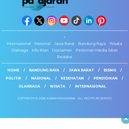
-
Internasional
Nasional
Jawa Barat
Bandung Raya
Wisata
Olahraga
Info Iklan
Disclaimer
Pedoman Media Siber
Redaksi
HOME
BANDUNG RAYA
JAWA BARAT
BISNIS
POLITIK
NASIONAL
KESEHATAN
PENDIDIKAN
OLAHRAGA
WISATA
INTERNASIONAL
COPYRIGHT © 2026 KABAR PAJAJARAN - ALL RIGHTS RESERVED