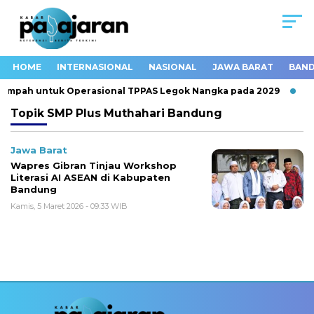
HOME
INTERNASIONAL
NASIONAL
JAWA BARAT
BAND
Sampah untuk Operasional TPPAS Legok Nangka pada 2029
K
Topik
SMP Plus Muthahari Bandung
Jawa Barat
Wapres Gibran Tinjau Workshop
Literasi AI ASEAN di Kabupaten
Bandung
Kamis, 5 Maret 2026 - 09:33 WIB