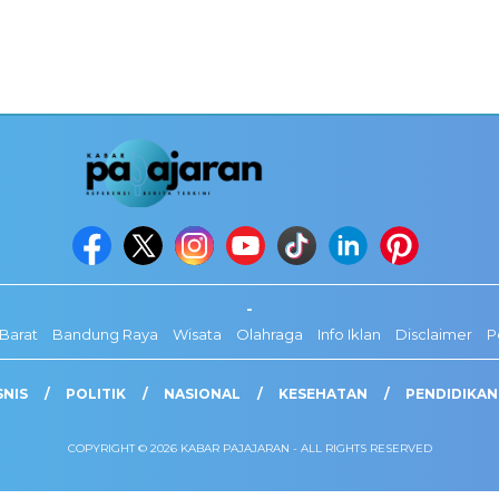
-
Barat
Bandung Raya
Wisata
Olahraga
Info Iklan
Disclaimer
P
SNIS
POLITIK
NASIONAL
KESEHATAN
PENDIDIKAN
COPYRIGHT © 2026 KABAR PAJAJARAN - ALL RIGHTS RESERVED