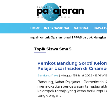
HOME
INTERNASIONAL
NASIONAL
JAWA B
pkan 100 Truk Sampah untuk Operasional TPPAS Legok Nangka p
Topik
Siswa Sma 5
Pemkot Bandung Soroti Kelo
Pelajar Usai Insiden di Cihamp
Bandung Raya
| Minggu, 15 Maret 2026 - 13:16 WI
Bandung, Kabar Pajajaran – Pemerintah
meningkatkan pengawasan terhadap aktivi
kelompok remaja yang kerap berkumpul 
tongkrongan…