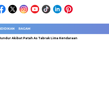
NDIDIKAN
RAGAM
undur Akibat Patah As Tabrak Lima Kendaraan
Jawa Barat Cat