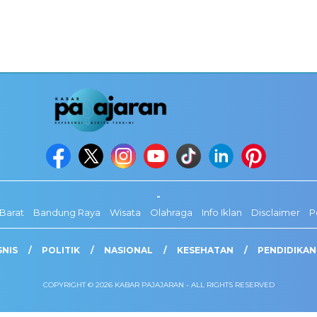
-
Barat
Bandung Raya
Wisata
Olahraga
Info Iklan
Disclaimer
P
SNIS
POLITIK
NASIONAL
KESEHATAN
PENDIDIKAN
COPYRIGHT © 2026 KABAR PAJAJARAN - ALL RIGHTS RESERVED