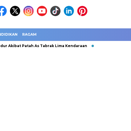
NDIDIKAN
RAGAM
ur Akibat Patah As Tabrak Lima Kendaraan
Jawa Barat Catat 