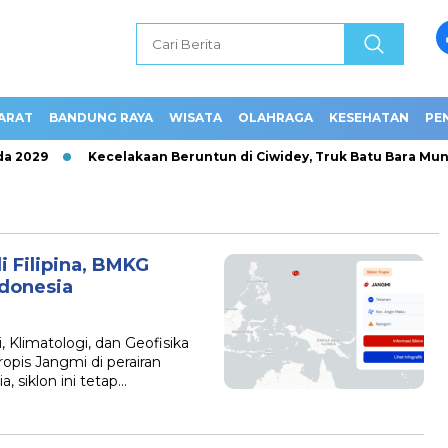
ARAT
BANDUNG RAYA
WISATA
OLAHRAGA
KESEHATAN
PE
 2029
Kecelakaan Beruntun di Ciwidey, Truk Batu Bara Mund
i Filipina, BMKG
donesia
limatologi, dan Geofisika
pis Jangmi di perairan
, siklon ini tetap…