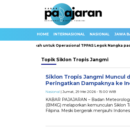
HOME
INTERNASIONAL
NASIONAL
JAWA B
n 100 Truk Sampah untuk Operasional TPPAS Legok Nangka pada
Topik
Siklon Tropis Jangmi
Siklon Tropis Jangmi Muncul d
Peringatkan Dampaknya ke In
Nasional
| Jumat, 29 Mei 2026 - 15:00 WIB
KABAR PAJAJARAN – Badan Meteorologi, K
(BMKG) melaporkan kemunculan Siklon Tro
Filipina. Meski bergerak menjauhi Indonesia