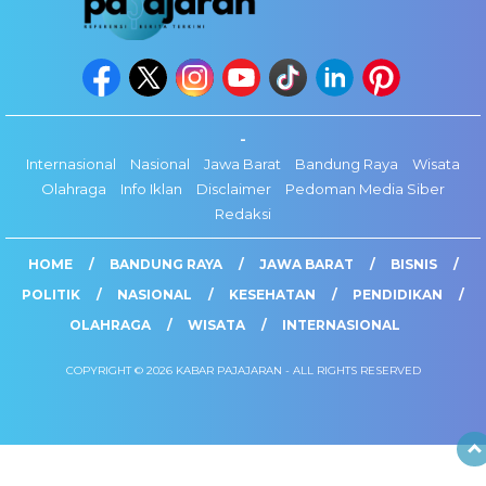
-
Internasional
Nasional
Jawa Barat
Bandung Raya
Wisata
Olahraga
Info Iklan
Disclaimer
Pedoman Media Siber
Redaksi
HOME
BANDUNG RAYA
JAWA BARAT
BISNIS
POLITIK
NASIONAL
KESEHATAN
PENDIDIKAN
OLAHRAGA
WISATA
INTERNASIONAL
COPYRIGHT © 2026 KABAR PAJAJARAN - ALL RIGHTS RESERVED