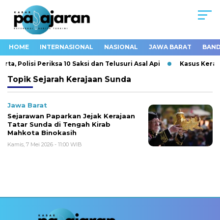
HOME
INTERNASIONAL
NASIONAL
JAWA BARAT
BAND
, Polisi Periksa 10 Saksi dan Telusuri Asal Api
Kasus Kerac
Topik
Sejarah Kerajaan Sunda
Jawa Barat
Sejarawan Paparkan Jejak Kerajaan
Tatar Sunda di Tengah Kirab
Mahkota Binokasih
Kamis, 7 Mei 2026 - 11:00 WIB