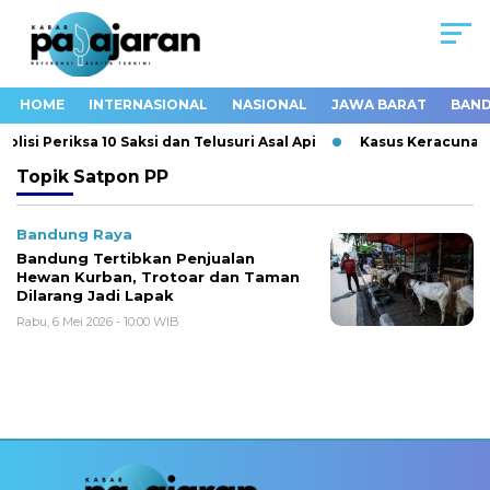
HOME
INTERNASIONAL
NASIONAL
JAWA BARAT
BAND
isi Periksa 10 Saksi dan Telusuri Asal Api
Kasus Keracunan 
Topik
Satpon PP
Bandung Raya
Bandung Tertibkan Penjualan
Hewan Kurban, Trotoar dan Taman
Dilarang Jadi Lapak
Rabu, 6 Mei 2026 - 10:00 WIB