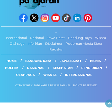
-
Internasional
Nasional
Jawa Barat
Bandung Raya
Wisata
Olahraga
Info Iklan
Disclaimer
Pedoman Media Siber
Redaksi
HOME
BANDUNG RAYA
JAWA BARAT
BISNIS
POLITIK
NASIONAL
KESEHATAN
PENDIDIKAN
OLAHRAGA
WISATA
INTERNASIONAL
COPYRIGHT © 2026 KABAR PAJAJARAN - ALL RIGHTS RESERVED