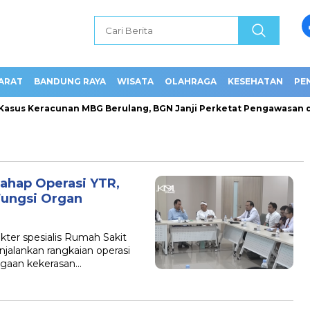
ARAT
BANDUNG RAYA
WISATA
OLAHRAGA
KESEHATAN
PE
us Keracunan MBG Berulang, BGN Janji Perketat Pengawasan dan 
ahap Operasi YTR,
Fungsi Organ
r spesialis Rumah Sakit
jalankan rangkaian operasi
dugaan kekerasan…