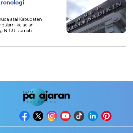
ronologi
muda asal Kabupaten
galami kejadian
uang NICU Rumah…
-