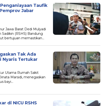
 Penganiayaan Taufik
, Pemprov Jabar
 Jawa Barat Dedi Mulyadi
n Sadikin (RSHS) Bandung
ebut bertujuan memastikan…
egaskan Tak Ada
i Nyaris Tertukar
ur Utama Rumah Sakit
Dinata Marsidi, menegaskan
us bayi…
ukar di NICU RSHS