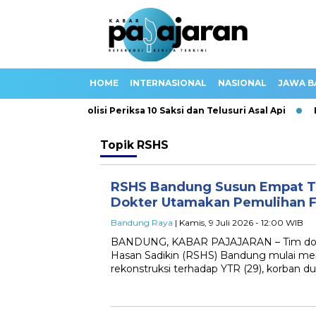
HOME
INTERNASIONAL
NASIONAL
JAWA B
a Jakarta, Polisi Periksa 10 Saksi dan Telusuri Asal Api
Kas
Topik
RSHS
RSHS Bandung Susun Empat T
Dokter Utamakan Pemulihan 
Bandung Raya
| Kamis, 9 Juli 2026 - 12:00 WIB
BANDUNG, KABAR PAJAJARAN – Tim dokte
Hasan Sadikin (RSHS) Bandung mulai men
rekonstruksi terhadap YTR (29), korban 