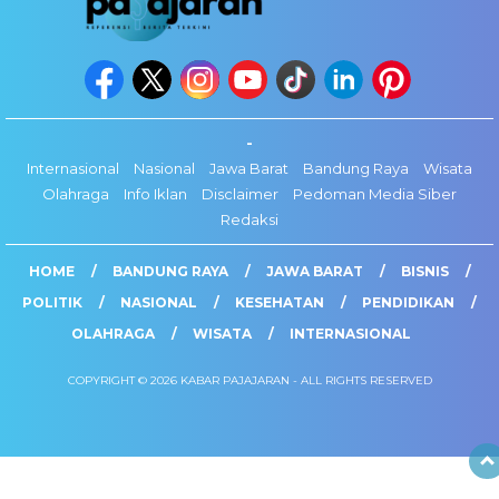
-
Internasional
Nasional
Jawa Barat
Bandung Raya
Wisata
Olahraga
Info Iklan
Disclaimer
Pedoman Media Siber
Redaksi
HOME
BANDUNG RAYA
JAWA BARAT
BISNIS
POLITIK
NASIONAL
KESEHATAN
PENDIDIKAN
OLAHRAGA
WISATA
INTERNASIONAL
COPYRIGHT © 2026 KABAR PAJAJARAN - ALL RIGHTS RESERVED