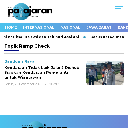
HOME
INTERNASIONAL
NASIONAL
JAWA BARAT
BAND
i Periksa 10 Saksi dan Telusuri Asal Api
Kasus Keracunan MB
Topik
Ramp Check
Bandung Raya
Kendaraan Tidak Laik Jalan? Dishub
Siapkan Kendaraan Pengganti
untuk Wisatawan
Senin, 29 Desember 2025 - 21:30 WIB