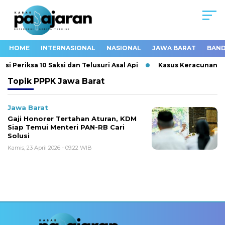
HOME
INTERNASIONAL
NASIONAL
JAWA BARAT
BAND
i Periksa 10 Saksi dan Telusuri Asal Api
Kasus Keracunan MB
Topik
PPPK Jawa Barat
Jawa Barat
Gaji Honorer Tertahan Aturan, KDM
Siap Temui Menteri PAN-RB Cari
Solusi
Kamis, 23 April 2026 - 09:22 WIB