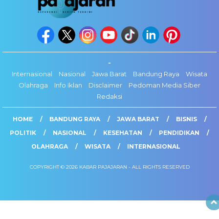
-
Internasional
Nasional
Jawa Barat
Bandung Raya
Wisata
Olahraga
Info Iklan
Disclaimer
Pedoman Media Siber
Redaksi
HOME
BANDUNG RAYA
JAWA BARAT
BISNIS
POLITIK
NASIONAL
KESEHATAN
PENDIDIKAN
OLAHRAGA
WISATA
INTERNASIONAL
COPYRIGHT © 2026 KABAR PAJAJARAN - ALL RIGHTS RESERVED