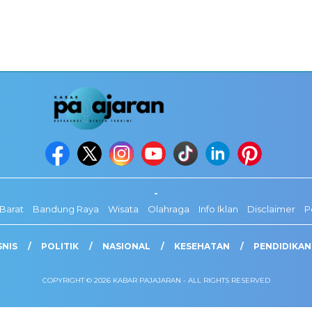
-
Barat
Bandung Raya
Wisata
Olahraga
Info Iklan
Disclaimer
P
SNIS
POLITIK
NASIONAL
KESEHATAN
PENDIDIKAN
COPYRIGHT © 2026 KABAR PAJAJARAN - ALL RIGHTS RESERVED