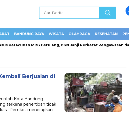
ARAT
BANDUNG RAYA
WISATA
OLAHRAGA
KESEHATAN
PE
us Keracunan MBG Berulang, BGN Janji Perketat Pengawasan dan 
embali Berjualan di
intah Kota Bandung
ng terkena penertiban tidak
kasi. Pemkot menerapkan