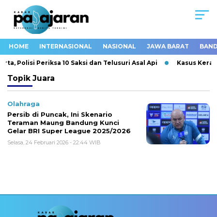
HOME
INTERNASIONAL
NASIONAL
JAWA BARAT
BAND
, Polisi Periksa 10 Saksi dan Telusuri Asal Api
Kasus Kerac
Topik
Juara
Olahraga
Persib di Puncak, Ini Skenario
Teraman Maung Bandung Kunci
Gelar BRI Super League 2025/2026
Selasa, 24 Februari 2026 - 22:44 WIB