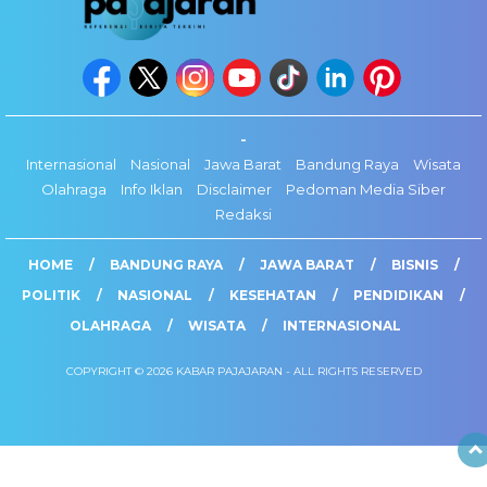
-
Internasional
Nasional
Jawa Barat
Bandung Raya
Wisata
Olahraga
Info Iklan
Disclaimer
Pedoman Media Siber
Redaksi
HOME
BANDUNG RAYA
JAWA BARAT
BISNIS
POLITIK
NASIONAL
KESEHATAN
PENDIDIKAN
OLAHRAGA
WISATA
INTERNASIONAL
COPYRIGHT © 2026 KABAR PAJAJARAN - ALL RIGHTS RESERVED