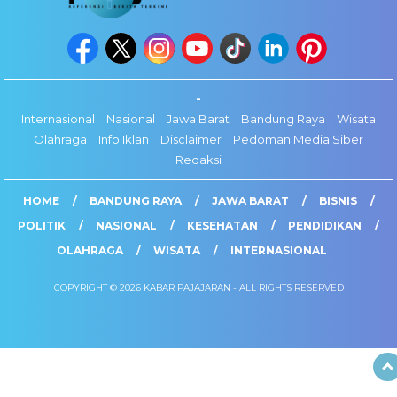
-
Internasional
Nasional
Jawa Barat
Bandung Raya
Wisata
Olahraga
Info Iklan
Disclaimer
Pedoman Media Siber
Redaksi
HOME
BANDUNG RAYA
JAWA BARAT
BISNIS
POLITIK
NASIONAL
KESEHATAN
PENDIDIKAN
OLAHRAGA
WISATA
INTERNASIONAL
COPYRIGHT © 2026 KABAR PAJAJARAN - ALL RIGHTS RESERVED