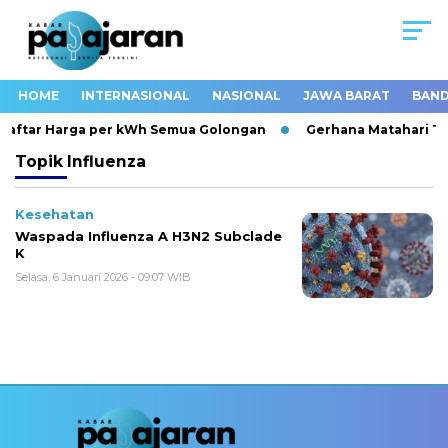
HOME
INTERNASIONAL
NASIONAL
JAWA BARAT
BAND
ni Daftar Harga per kWh Semua Golongan
Gerhana Matahari Tot
Topik
Influenza
Kesehatan
Waspada Influenza A H3N2 Subclade
K
Selasa, 6 Januari 2026 - 09:07 WIB