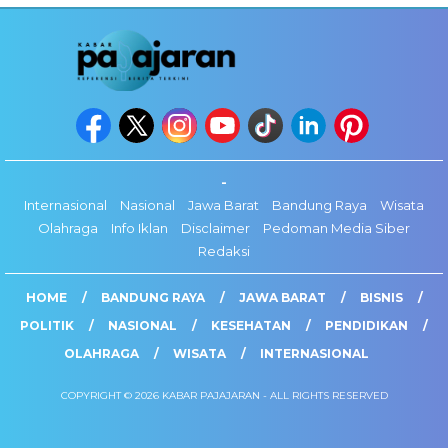
-
Internasional
Nasional
Jawa Barat
Bandung Raya
Wisata
Olahraga
Info Iklan
Disclaimer
Pedoman Media Siber
Redaksi
HOME
BANDUNG RAYA
JAWA BARAT
BISNIS
POLITIK
NASIONAL
KESEHATAN
PENDIDIKAN
OLAHRAGA
WISATA
INTERNASIONAL
COPYRIGHT © 2026 KABAR PAJAJARAN - ALL RIGHTS RESERVED