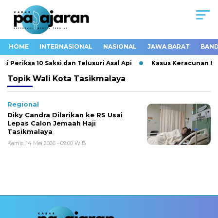
HOME
INTERNASIONAL
NASIONAL
JAWA BARAT
BAND
 Periksa 10 Saksi dan Telusuri Asal Api
Kasus Keracunan MBG
Topik
Wali Kota Tasikmalaya
Regional
Diky Candra Dilarikan ke RS Usai
Lepas Calon Jemaah Haji
Tasikmalaya
Kamis, 14 Mei 2026 - 09:00 WIB