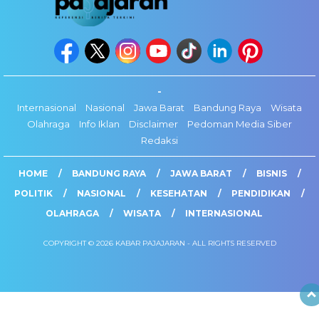
-
Internasional
Nasional
Jawa Barat
Bandung Raya
Wisata
Olahraga
Info Iklan
Disclaimer
Pedoman Media Siber
Redaksi
HOME
BANDUNG RAYA
JAWA BARAT
BISNIS
POLITIK
NASIONAL
KESEHATAN
PENDIDIKAN
OLAHRAGA
WISATA
INTERNASIONAL
COPYRIGHT © 2026 KABAR PAJAJARAN - ALL RIGHTS RESERVED