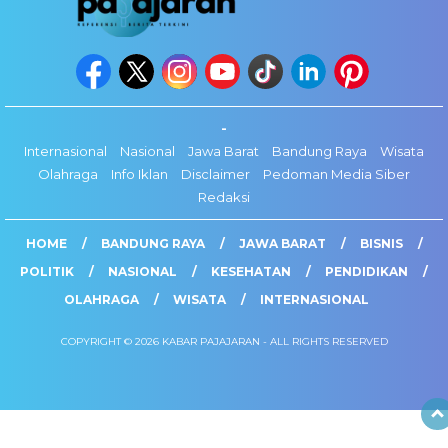
-
Internasional
Nasional
Jawa Barat
Bandung Raya
Wisata
Olahraga
Info Iklan
Disclaimer
Pedoman Media Siber
Redaksi
HOME
BANDUNG RAYA
JAWA BARAT
BISNIS
POLITIK
NASIONAL
KESEHATAN
PENDIDIKAN
OLAHRAGA
WISATA
INTERNASIONAL
COPYRIGHT © 2026 KABAR PAJAJARAN - ALL RIGHTS RESERVED