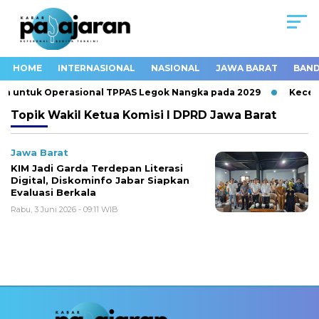
HOME
INTERNASIONAL
NASIONAL
JAWA BARAT
BAND
h untuk Operasional TPPAS Legok Nangka pada 2029
Kecela
Topik
Wakil Ketua Komisi I DPRD Jawa Barat
Jawa Barat
KIM Jadi Garda Terdepan Literasi
Digital, Diskominfo Jabar Siapkan
Evaluasi Berkala
Rabu, 3 Juni 2026 - 09:11 WIB