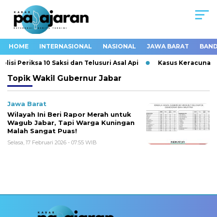
HOME
INTERNASIONAL
NASIONAL
JAWA BARAT
BAND
si Periksa 10 Saksi dan Telusuri Asal Api
Kasus Keracunan M
Topik
Wakil Gubernur Jabar
Jawa Barat
Wilayah Ini Beri Rapor Merah untuk
Wagub Jabar, Tapi Warga Kuningan
Malah Sangat Puas!
Selasa, 17 Februari 2026 - 07:55 WIB