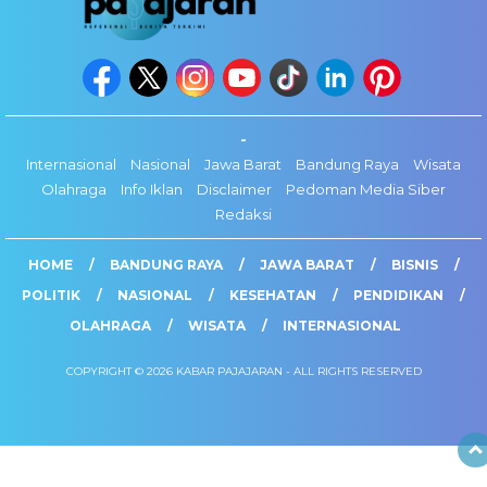
-
Internasional
Nasional
Jawa Barat
Bandung Raya
Wisata
Olahraga
Info Iklan
Disclaimer
Pedoman Media Siber
Redaksi
HOME
BANDUNG RAYA
JAWA BARAT
BISNIS
POLITIK
NASIONAL
KESEHATAN
PENDIDIKAN
OLAHRAGA
WISATA
INTERNASIONAL
COPYRIGHT © 2026 KABAR PAJAJARAN - ALL RIGHTS RESERVED