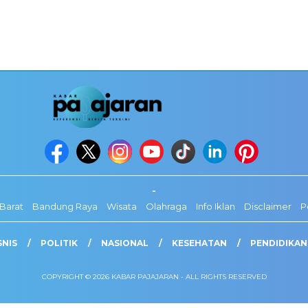
-
Barat
Bandung Raya
Wisata
Olahraga
Info Iklan
Disclaimer
P
SNIS
POLITIK
NASIONAL
KESEHATAN
PENDIDIKAN
COPYRIGHT © 2026 KABAR PAJAJARAN - ALL RIGHTS RESERVED