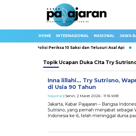
HOME
INTERNASIONAL
NASIONAL
JAWA B
nda Jakarta, Polisi Periksa 10 Saksi dan Telusuri Asal Api
K
Topik
Ucapan Duka Cita Try Sutrisn
Inna lillahi… Try Sutrisno, Wap
di Usia 90 Tahun
Nasional
| Senin, 2 Maret 2026 - 11:16 WIB
Jakarta, Kabar Pajajaran – Bangsa Indones
Sutrisno, yang pernah menjabat sebagai 
Indonesia ke-6, telah meninggal dunia pa