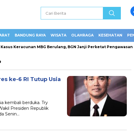
ARAT
BANDUNG RAYA
WISATA
OLAHRAGA
KESEHATAN
PE
asus Keracunan MBG Berulang, BGN Janji Perketat Pengawasan da
o
res ke-6 RI Tutup Usia
ia kembali berduka. Try
Wakil Presiden Republik
da Senin…