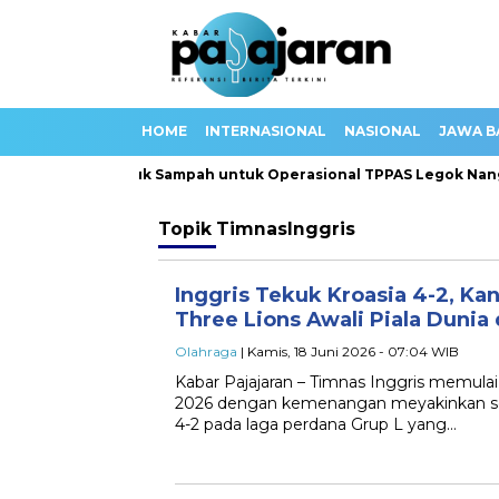
HOME
INTERNASIONAL
NASIONAL
JAWA B
Siapkan 100 Truk Sampah untuk Operasional TPPAS Legok Nangk
Topik
TimnasInggris
Inggris Tekuk Kroasia 4-2, K
Three Lions Awali Piala Dun
Olahraga
| Kamis, 18 Juni 2026 - 07:04 WIB
Kabar Pajajaran – Timnas Inggris memulai 
2026 dengan kemenangan meyakinkan s
4-2 pada laga perdana Grup L yang…