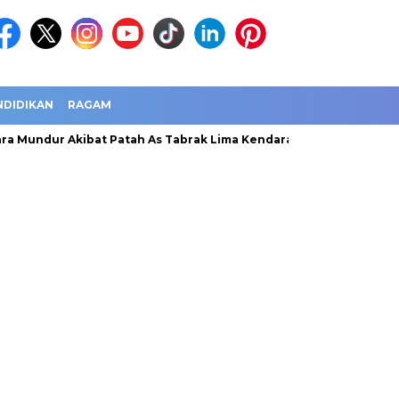
NDIDIKAN
RAGAM
a Mundur Akibat Patah As Tabrak Lima Kendaraan
Jawa Barat