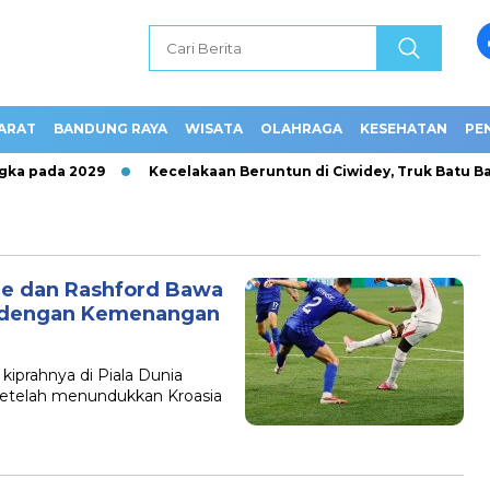
ARAT
BANDUNG RAYA
WISATA
OLAHRAGA
KESEHATAN
PE
a pada 2029
Kecelakaan Beruntun di Ciwidey, Truk Batu Bar
ane dan Rashford Bawa
ia dengan Kemenangan
kiprahnya di Piala Dunia
etelah menundukkan Kroasia