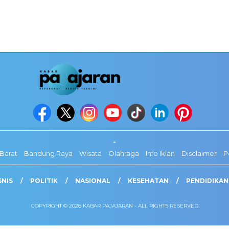
-
Barat
Bandung Raya
Wisata
Olahraga
Info Iklan
Disclaimer
P
SNIS
POLITIK
NASIONAL
KESEHATAN
PENDIDIKAN
COPYRIGHT © 2026 KABAR PAJAJARAN - ALL RIGHTS RESERVED