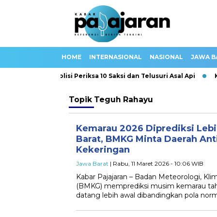
HOME
INTERNASIONAL
NASIONAL
JAWA B
da Jakarta, Polisi Periksa 10 Saksi dan Telusuri Asal Api
Ka
Topik
Teguh Rahayu
Kemarau 2026 Diprediksi Lebi
Barat, BMKG Minta Daerah Anti
Kekeringan
Jawa Barat
| Rabu, 11 Maret 2026 - 10:06 WIB
Kabar Pajajaran – Badan Meteorologi, Klim
(BMKG) memprediksi musim kemarau tahu
datang lebih awal dibandingkan pola nor