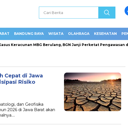
ARAT
BANDUNG RAYA
WISATA
OLAHRAGA
KESEHATAN
PE
sus Keracunan MBG Berulang, BGN Janji Perketat Pengawasan dan
h Cepat di Jawa
sipasi Risiko
atologi, dan Geofisika
n 2026 di Jawa Barat akan
malnya….