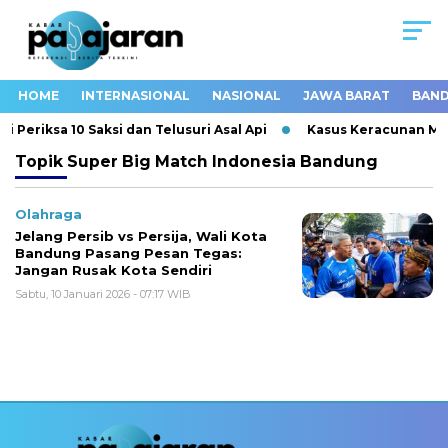
HOME
INTERNASIONAL
NASIONAL
JAWA BARAT
BAND
Periksa 10 Saksi dan Telusuri Asal Api
Kasus Keracunan MBG
Topik
Super Big Match Indonesia Bandung
Olahraga
Jelang Persib vs Persija, Wali Kota
Bandung Pasang Pesan Tegas:
Jangan Rusak Kota Sendiri
Sabtu, 10 Januari 2026 - 07:17 WIB