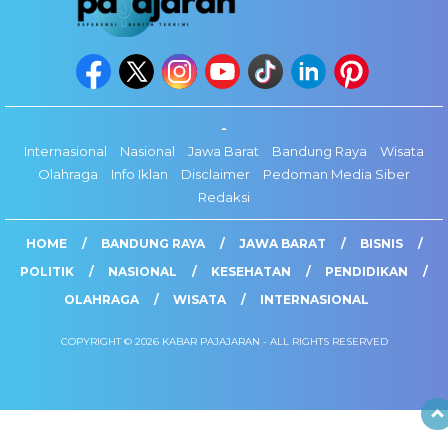
-
Internasional
Nasional
Jawa Barat
Bandung Raya
Wisata
Olahraga
Info Iklan
Disclaimer
Pedoman Media Siber
Redaksi
HOME
BANDUNG RAYA
JAWA BARAT
BISNIS
POLITIK
NASIONAL
KESEHATAN
PENDIDIKAN
OLAHRAGA
WISATA
INTERNASIONAL
COPYRIGHT © 2026 KABAR PAJAJARAN - ALL RIGHTS RESERVED