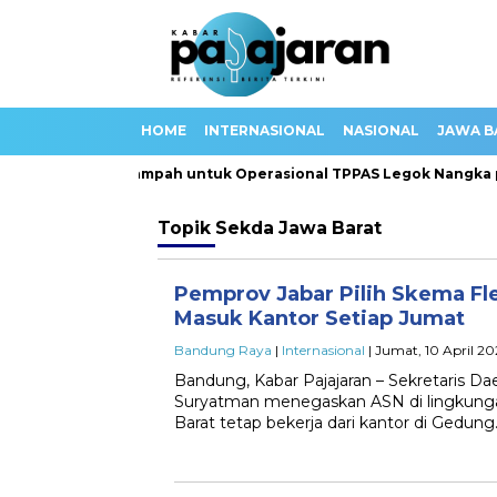
HOME
INTERNASIONAL
NASIONAL
JAWA B
kan 100 Truk Sampah untuk Operasional TPPAS Legok Nangka pa
Topik
Sekda Jawa Barat
Pemprov Jabar Pilih Skema Fl
Masuk Kantor Setiap Jumat
Bandung Raya
|
Internasional
| Jumat, 10 April 202
Bandung, Kabar Pajajaran – Sekretaris D
Suryatman menegaskan ASN di lingkunga
Barat tetap bekerja dari kantor di Gedung