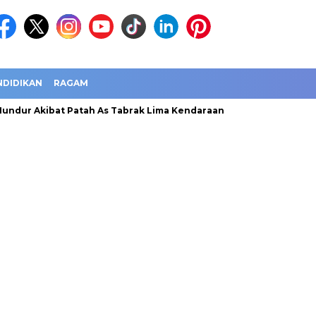
NDIDIKAN
RAGAM
ndur Akibat Patah As Tabrak Lima Kendaraan
Jawa Barat Cata