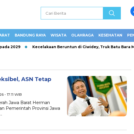
ARAT
BANDUNG RAYA
WISATA
OLAHRAGA
KESEHATAN
PE
da 2029
Kecelakaan Beruntun di Ciwidey, Truk Batu Bara Mu
eksibel, ASN Tetap
6 - 17:11 WIB
aerah Jawa Barat Herman
n Pemerintah Provinsi Jawa
…