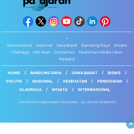
-
Internasional
Nasional
Jawa Barat
Bandung Raya
Wisata
Olahraga
Info Iklan
Disclaimer
Pedoman Media Siber
Redaksi
HOME
BANDUNG RAYA
JAWA BARAT
BISNIS
POLITIK
NASIONAL
KESEHATAN
PENDIDIKAN
OLAHRAGA
WISATA
INTERNASIONAL
COPYRIGHT © 2026 KABAR PAJAJARAN - ALL RIGHTS RESERVED