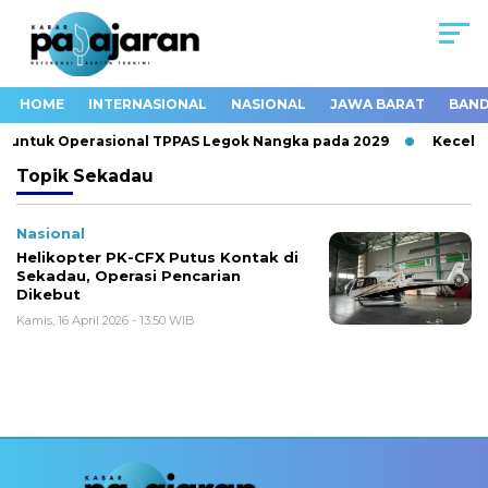
HOME
INTERNASIONAL
NASIONAL
JAWA BARAT
BAND
 untuk Operasional TPPAS Legok Nangka pada 2029
Kecelak
Topik
Sekadau
Nasional
Helikopter PK-CFX Putus Kontak di
Sekadau, Operasi Pencarian
Dikebut
Kamis, 16 April 2026 - 13:50 WIB