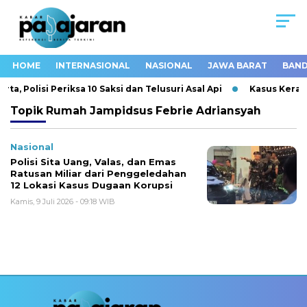
HOME
INTERNASIONAL
NASIONAL
JAWA BARAT
BAND
, Polisi Periksa 10 Saksi dan Telusuri Asal Api
Kasus Keracu
Topik
Rumah Jampidsus Febrie Adriansyah
Nasional
Polisi Sita Uang, Valas, dan Emas
Ratusan Miliar dari Penggeledahan
12 Lokasi Kasus Dugaan Korupsi
Kamis, 9 Juli 2026 - 09:18 WIB