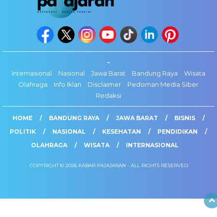
-
Internasional
Nasional
Jawa Barat
Bandung Raya
Wisata
Olahraga
Info Iklan
Disclaimer
Pedoman Media Siber
Redaksi
HOME
BANDUNG RAYA
JAWA BARAT
BISNIS
POLITIK
NASIONAL
KESEHATAN
PENDIDIKAN
OLAHRAGA
WISATA
INTERNASIONAL
COPYRIGHT © 2026 KABAR PAJAJARAN - ALL RIGHTS RESERVED