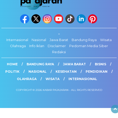
-
Internasional
Nasional
Jawa Barat
Bandung Raya
Wisata
Olahraga
Info Iklan
Disclaimer
Pedoman Media Siber
Redaksi
HOME
BANDUNG RAYA
JAWA BARAT
BISNIS
POLITIK
NASIONAL
KESEHATAN
PENDIDIKAN
OLAHRAGA
WISATA
INTERNASIONAL
COPYRIGHT © 2026 KABAR PAJAJARAN - ALL RIGHTS RESERVED