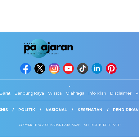
-
Barat
Bandung Raya
Wisata
Olahraga
Info Iklan
Disclaimer
P
SNIS
POLITIK
NASIONAL
KESEHATAN
PENDIDIKAN
COPYRIGHT © 2026 KABAR PAJAJARAN - ALL RIGHTS RESERVED