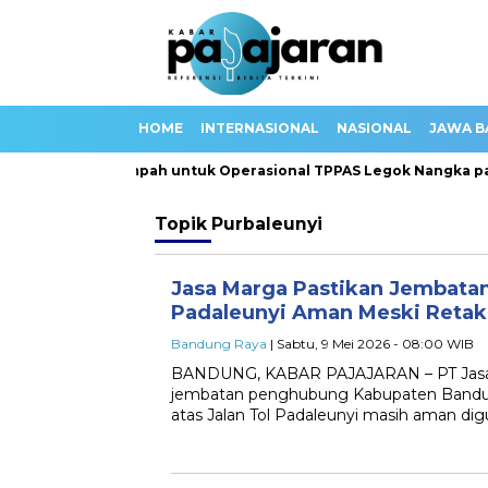
HOME
INTERNASIONAL
NASIONAL
JAWA B
an 100 Truk Sampah untuk Operasional TPPAS Legok Nangka pad
Topik
Purbaleunyi
Jasa Marga Pastikan Jembatan
Padaleunyi Aman Meski Retaka
Bandung Raya
| Sabtu, 9 Mei 2026 - 08:00 WIB
BANDUNG, KABAR PAJAJARAN – PT Jasa
jembatan penghubung Kabupaten Bandu
atas Jalan Tol Padaleunyi masih aman di