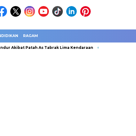
NDIDIKAN
RAGAM
dur Akibat Patah As Tabrak Lima Kendaraan
Jawa Barat Catat