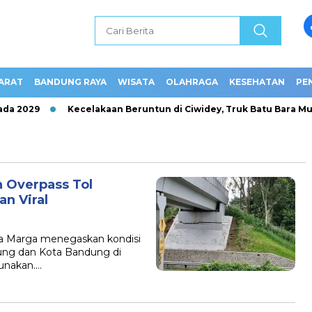
ARAT
BANDUNG RAYA
WISATA
OLAHRAGA
KESEHATAN
PE
a 2029
Kecelakaan Beruntun di Ciwidey, Truk Batu Bara Mun
 Overpass Tol
n Viral
 Marga menegaskan kondisi
ng dan Kota Bandung di
gunakan….