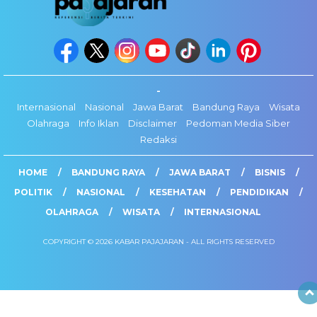
-
Internasional
Nasional
Jawa Barat
Bandung Raya
Wisata
Olahraga
Info Iklan
Disclaimer
Pedoman Media Siber
Redaksi
HOME
BANDUNG RAYA
JAWA BARAT
BISNIS
POLITIK
NASIONAL
KESEHATAN
PENDIDIKAN
OLAHRAGA
WISATA
INTERNASIONAL
COPYRIGHT © 2026 KABAR PAJAJARAN - ALL RIGHTS RESERVED