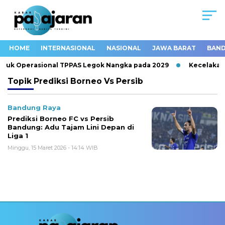
HOME
INTERNASIONAL
NASIONAL
JAWA BARAT
BAND
tuk Operasional TPPAS Legok Nangka pada 2029
Kecelakaan
Topik
Prediksi Borneo Vs Persib
Bandung Raya
Prediksi Borneo FC vs Persib
Bandung: Adu Tajam Lini Depan di
Liga 1
Minggu, 15 Maret 2026 - 14:14 WIB