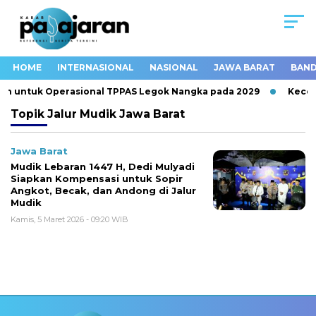
HOME
INTERNASIONAL
NASIONAL
JAWA BARAT
BAND
ah untuk Operasional TPPAS Legok Nangka pada 2029
Kecela
Topik
Jalur Mudik Jawa Barat
Jawa Barat
Mudik Lebaran 1447 H, Dedi Mulyadi
Siapkan Kompensasi untuk Sopir
Angkot, Becak, dan Andong di Jalur
Mudik
Kamis, 5 Maret 2026 - 09:20 WIB