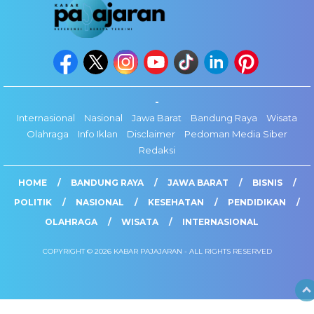
-
Internasional
Nasional
Jawa Barat
Bandung Raya
Wisata
Olahraga
Info Iklan
Disclaimer
Pedoman Media Siber
Redaksi
HOME
BANDUNG RAYA
JAWA BARAT
BISNIS
POLITIK
NASIONAL
KESEHATAN
PENDIDIKAN
OLAHRAGA
WISATA
INTERNASIONAL
COPYRIGHT © 2026 KABAR PAJAJARAN - ALL RIGHTS RESERVED