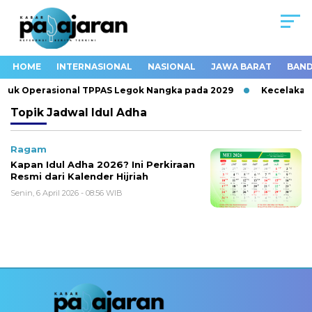
HOME
INTERNASIONAL
NASIONAL
JAWA BARAT
BAND
tuk Operasional TPPAS Legok Nangka pada 2029
Kecelakaan
Topik
Jadwal Idul Adha
Ragam
Kapan Idul Adha 2026? Ini Perkiraan
Resmi dari Kalender Hijriah
Senin, 6 April 2026 - 08:56 WIB