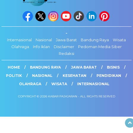
-
Internasional
Nasional
Jawa Barat
Bandung Raya
Wisata
Olahraga
Info Iklan
Disclaimer
Pedoman Media Siber
Redaksi
HOME
BANDUNG RAYA
JAWA BARAT
BISNIS
POLITIK
NASIONAL
KESEHATAN
PENDIDIKAN
OLAHRAGA
WISATA
INTERNASIONAL
COPYRIGHT © 2026 KABAR PAJAJARAN - ALL RIGHTS RESERVED