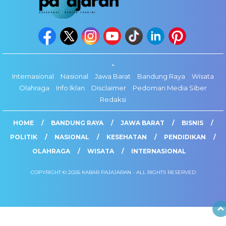
-
Internasional
Nasional
Jawa Barat
Bandung Raya
Wisata
Olahraga
Info Iklan
Disclaimer
Pedoman Media Siber
Redaksi
HOME
BANDUNG RAYA
JAWA BARAT
BISNIS
POLITIK
NASIONAL
KESEHATAN
PENDIDIKAN
OLAHRAGA
WISATA
INTERNASIONAL
COPYRIGHT © 2026 KABAR PAJAJARAN - ALL RIGHTS RESERVED