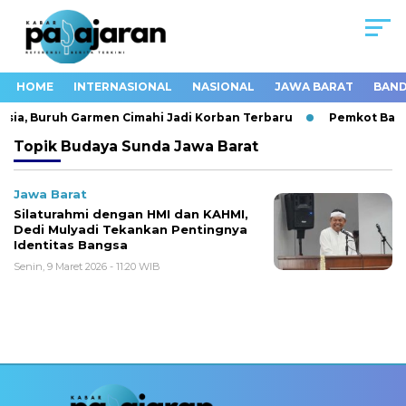
HOME
INTERNASIONAL
NASIONAL
JAWA BARAT
BAND
esia, Buruh Garmen Cimahi Jadi Korban Terbaru
Pemkot Band
Topik
Budaya Sunda Jawa Barat
Jawa Barat
Silaturahmi dengan HMI dan KAHMI,
Dedi Mulyadi Tekankan Pentingnya
Identitas Bangsa
Senin, 9 Maret 2026 - 11:20 WIB