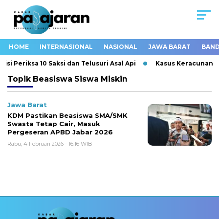
HOME
INTERNASIONAL
NASIONAL
JAWA BARAT
BAND
i Periksa 10 Saksi dan Telusuri Asal Api
Kasus Keracunan MB
Topik
Beasiswa Siswa Miskin
Jawa Barat
KDM Pastikan Beasiswa SMA/SMK
Swasta Tetap Cair, Masuk
Pergeseran APBD Jabar 2026
Rabu, 4 Februari 2026 - 16:16 WIB