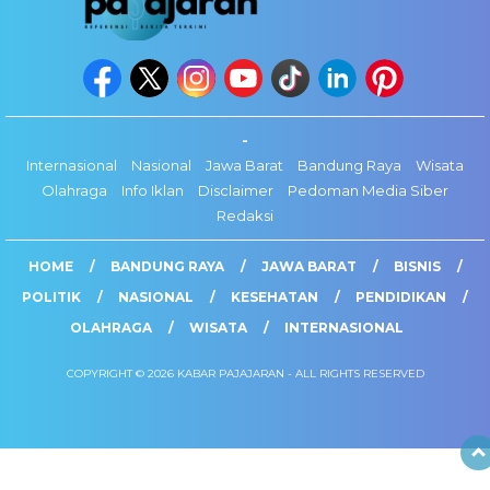
-
Internasional
Nasional
Jawa Barat
Bandung Raya
Wisata
Olahraga
Info Iklan
Disclaimer
Pedoman Media Siber
Redaksi
HOME
BANDUNG RAYA
JAWA BARAT
BISNIS
POLITIK
NASIONAL
KESEHATAN
PENDIDIKAN
OLAHRAGA
WISATA
INTERNASIONAL
COPYRIGHT © 2026 KABAR PAJAJARAN - ALL RIGHTS RESERVED