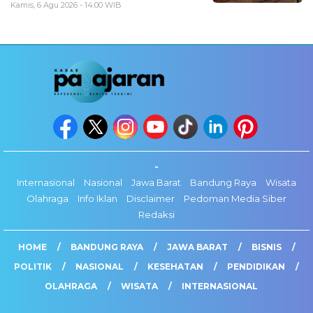
Kamis, 6 Agu 2026 - 14:00 WIB
-
Internasional
Nasional
Jawa Barat
Bandung Raya
Wisata
Olahraga
Info Iklan
Disclaimer
Pedoman Media Siber
Redaksi
HOME
BANDUNG RAYA
JAWA BARAT
BISNIS
POLITIK
NASIONAL
KESEHATAN
PENDIDIKAN
OLAHRAGA
WISATA
INTERNASIONAL