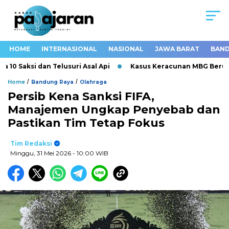
HOME
INTERNASIONAL
NASIONAL
JAWA BARAT
BAND
 Saksi dan Telusuri Asal Api
Kasus Keracunan MBG Berulang,
/
/
Home
Bandung Raya
Olahraga
Persib Kena Sanksi FIFA,
Manajemen Ungkap Penyebab dan
Pastikan Tim Tetap Fokus
Tim Redaksi
Minggu, 31 Mei 2026
- 10:00 WIB